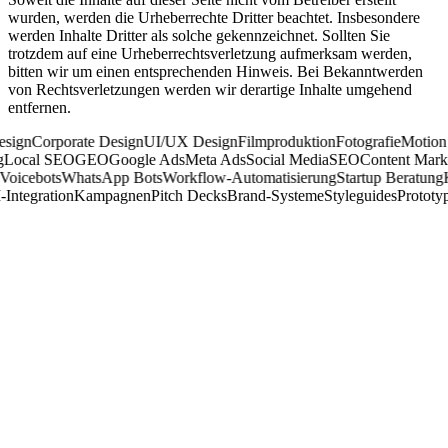
wurden, werden die Urheberrechte Dritter beachtet. Insbesondere
werden Inhalte Dritter als solche gekennzeichnet. Sollten Sie
trotzdem auf eine Urheberrechtsverletzung aufmerksam werden,
bitten wir um einen entsprechenden Hinweis. Bei Bekanntwerden
von Rechtsverletzungen werden wir derartige Inhalte umgehend
entfernen.
gn
Corporate Design
UI/UX Design
Filmproduktion
Fotografie
Motion Gr
ting
Local SEO
GEO
Google Ads
Meta Ads
Social Media
SEO
Content Ma
icebots
WhatsApp Bots
Workflow-Automatisierung
Startup Beratung
KI
I-Integration
Kampagnen
Pitch Decks
Brand-Systeme
Styleguides
Proto