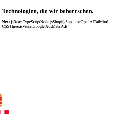
Technologien, die wir
beherrschen.
Next.js
React
TypeScript
Node.js
Shopify
Supabase
OpenAI
Tailwind
CSS
Three.js
Vercel
Google Ads
Meta Ads
KUNDEN
Mit wem wir
arbeiten.