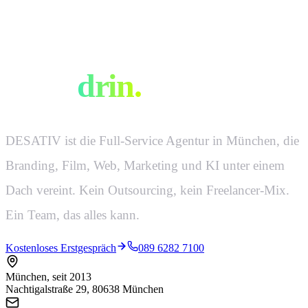
Eine Agentur.
Alles
drin.
DESATIV ist die Full-Service Agentur in München, die
Branding, Film, Web, Marketing und KI unter einem
Dach vereint. Kein Outsourcing, kein Freelancer-Mix.
Ein Team, das alles kann.
Kostenloses Erstgespräch
089 6282 7100
München, seit 2013
Nachtigalstraße 29, 80638 München