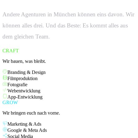
Andere Agenturen in
München
können eins davon. Wir
können alles drei. Und das Beste: Es kommt alles aus
dem gleichen Team.
CRAFT
Wir bauen, was bleibt.
Branding & Design
Filmproduktion
Fotografie
Webentwicklung
App-Entwicklung
GROW
Wir bringen euch nach vorne.
Marketing & Ads
Google & Meta Ads
Social Media