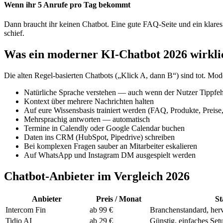
Wenn ihr 5 Anrufe pro Tag bekommt
Dann braucht ihr keinen Chatbot. Eine gute FAQ-Seite und ein klares
schief.
Was ein moderner KI-Chatbot 2026 wirklic
Die alten Regel-basierten Chatbots („Klick A, dann B“) sind tot. M
Natürliche Sprache verstehen — auch wenn der Nutzer Tippfeh
Kontext über mehrere Nachrichten halten
Auf eure Wissensbasis trainiert werden (FAQ, Produkte, Preise
Mehrsprachig antworten — automatisch
Termine in Calendly oder Google Calendar buchen
Daten ins CRM (HubSpot, Pipedrive) schreiben
Bei komplexen Fragen sauber an Mitarbeiter eskalieren
Auf WhatsApp und Instagram DM ausgespielt werden
Chatbot-Anbieter im Vergleich 2026
Anbieter
Preis / Monat
St
Intercom Fin
ab 99 €
Branchenstandard, her
Tidio AI
ab 29 €
Günstig, einfaches Set