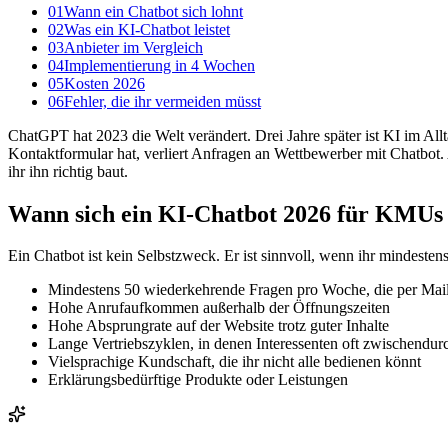
01
Wann ein Chatbot sich lohnt
02
Was ein KI-Chatbot leistet
03
Anbieter im Vergleich
04
Implementierung in 4 Wochen
05
Kosten 2026
06
Fehler, die ihr vermeiden müsst
ChatGPT hat 2023 die Welt verändert. Drei Jahre später ist KI im 
Kontaktformular hat, verliert Anfragen an Wettbewerber mit Chatbot. 
ihr ihn richtig baut.
Wann sich ein KI-Chatbot 2026 für KMUs 
Ein Chatbot ist kein Selbstzweck. Er ist sinnvoll, wenn ihr mindesten
Mindestens 50 wiederkehrende Fragen pro Woche, die per Ma
Hohe Anrufaufkommen außerhalb der Öffnungszeiten
Hohe Absprungrate auf der Website trotz guter Inhalte
Lange Vertriebszyklen, in denen Interessenten oft zwischendu
Vielsprachige Kundschaft, die ihr nicht alle bedienen könnt
Erklärungsbedürftige Produkte oder Leistungen