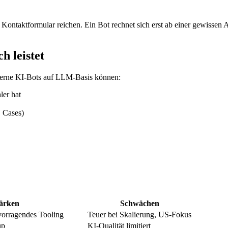
 Kontaktformular reichen. Ein Bot rechnet sich erst ab einer gewisse
h leistet
oderne KI-Bots auf LLM-Basis können:
ler hat
, Cases)
ärken
Schwächen
vorragendes Tooling
Teuer bei Skalierung, US-Fokus
up
KI-Qualität limitiert