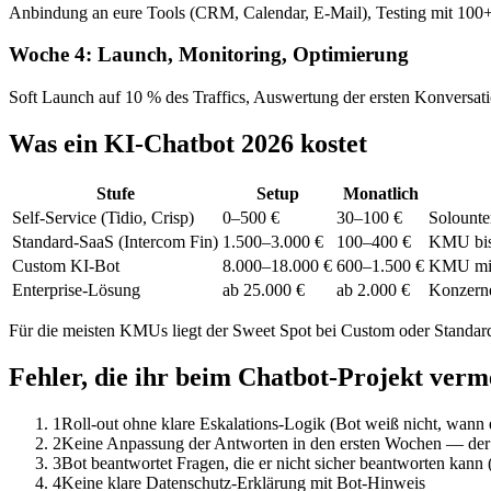
Anbindung an eure Tools (CRM, Calendar, E-Mail), Testing mit 100+
Woche 4: Launch, Monitoring, Optimierung
Soft Launch auf 10 % des Traffics, Auswertung der ersten Konversati
Was ein KI-Chatbot 2026 kostet
Stufe
Setup
Monatlich
Self-Service (Tidio, Crisp)
0–500 €
30–100 €
Solounte
Standard-SaaS (Intercom Fin)
1.500–3.000 €
100–400 €
KMU bi
Custom KI-Bot
8.000–18.000 €
600–1.500 €
KMU mit
Enterprise-Lösung
ab 25.000 €
ab 2.000 €
Konzerne
Für die meisten KMUs liegt der Sweet Spot bei Custom oder Standard
Fehler, die ihr beim Chatbot-Projekt verm
1
Roll-out ohne klare Eskalations-Logik (Bot weiß nicht, wann
2
Keine Anpassung der Antworten in den ersten Wochen — der Bo
3
Bot beantwortet Fragen, die er nicht sicher beantworten kann 
4
Keine klare Datenschutz-Erklärung mit Bot-Hinweis