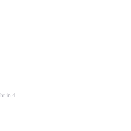
für
.
hr in 4