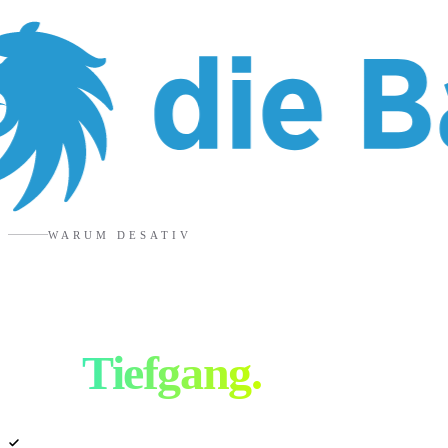
WARUM DESATIV
Branding Agentur
mit
Tiefgang.