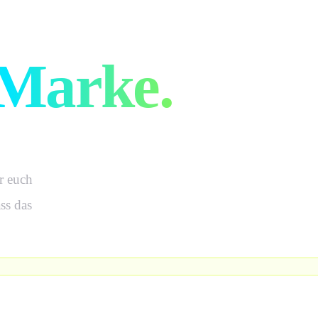
 Gedanken
Marke.
r euch
ss das