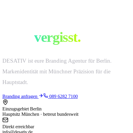
Marken, die man
nicht
vergisst.
DESATIV ist eure Branding Agentur für Berlin.
Markenidentität mit Münchner Präzision für die
Hauptstadt.
Branding anfragen
089 6282 7100
Einzugsgebiet Berlin
Hauptsitz München · betreut bundesweit
Direkt erreichbar
info@desativ.de