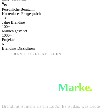
Persönliche Beratung
Kostenloses Erstgespräch
13
+
Jahre Branding
100
+
Marken gestaltet
1000
+
Projekte
6
Branding-Disziplinen
BRANDING-LEISTUNGEN
Vom ersten Gedanken
zur fertigen
Marke.
Branding ist mehr als ein Logo. Es ist das, was Leute