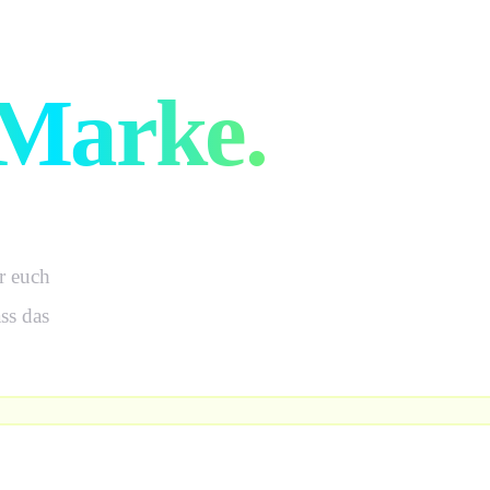
 Gedanken
Marke.
r euch
ss das