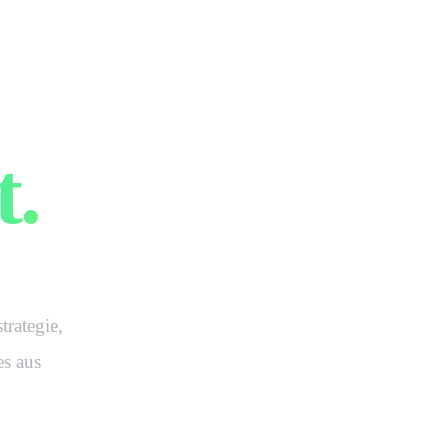
e man
t.
rategie,
es aus