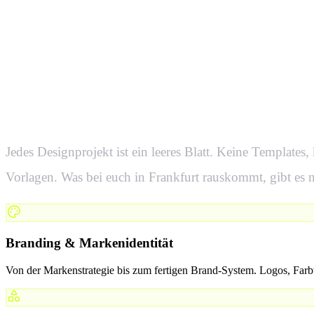
Was eure De
in
Frankfurt
Jedes Designprojekt ist ein leeres Blatt. Keine Templates,
Vorlagen. Was bei euch in
Frankfurt
rauskommt, gibt es n
Branding & Markenidentität
Von der Markenstrategie bis zum fertigen Brand-System. Logos, Farbw