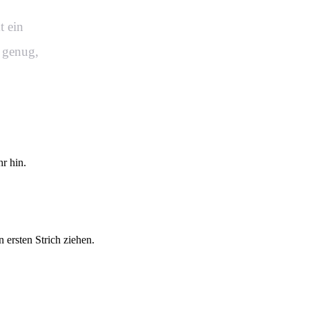
t ein
l genug,
hr hin.
 ersten Strich ziehen.