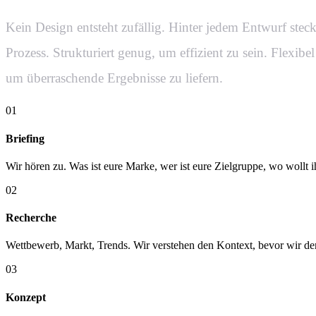
Kein Design entsteht zufällig. Hinter jedem Entwurf steck
Prozess. Strukturiert genug, um effizient zu sein. Flexibe
um überraschende Ergebnisse zu liefern.
01
Briefing
Wir hören zu. Was ist eure Marke, wer ist eure Zielgruppe, wo wollt i
02
Recherche
Wettbewerb, Markt, Trends. Wir verstehen den Kontext, bevor wir den
03
Konzept