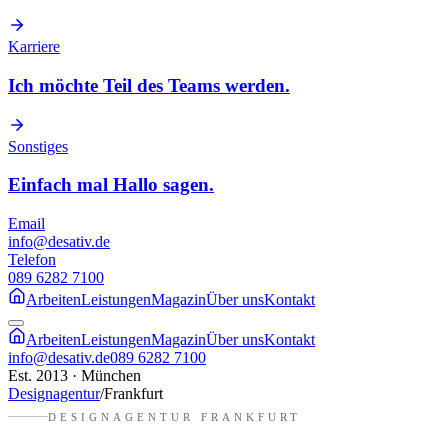
Karriere
Ich möchte Teil des Teams werden.
Sonstiges
Einfach mal Hallo sagen.
Email
info@desativ.de
Telefon
089 6282 7100
Arbeiten
Leistungen
Magazin
Über uns
Kontakt
Arbeiten
Leistungen
Magazin
Über uns
Kontakt
info@desativ.de
089 6282 7100
Est. 2013 · München
Designagentur
/
Frankfurt
DESIGNAGENTUR
FRANKFURT