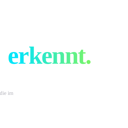
 man
r
erkennt.
die im