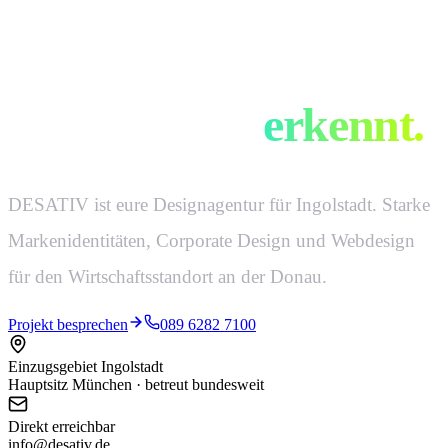
Design, das man
auf 50 Meter
erkennt.
DESATIV ist eure Designagentur für Ingolstadt. Starke
Markenidentitäten, Corporate Design und Webdesign
für den Wirtschaftsstandort an der Donau.
Projekt besprechen
089 6282 7100
Einzugsgebiet Ingolstadt
Hauptsitz München · betreut bundesweit
Direkt erreichbar
info@desativ.de