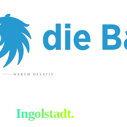
WARUM DESATIV
Eure Designagentur
in
Ingolstadt
.