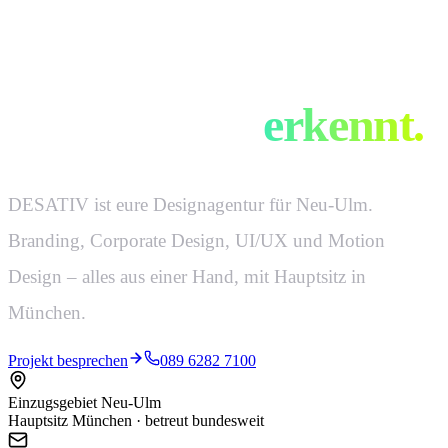
Design, das man
auf 50 Meter
erkennt.
DESATIV ist eure Designagentur für Neu-Ulm.
Branding, Corporate Design, UI/UX und Motion
Design – alles aus einer Hand, mit Hauptsitz in
München.
Projekt besprechen
089 6282 7100
Einzugsgebiet Neu-Ulm
Hauptsitz München · betreut bundesweit