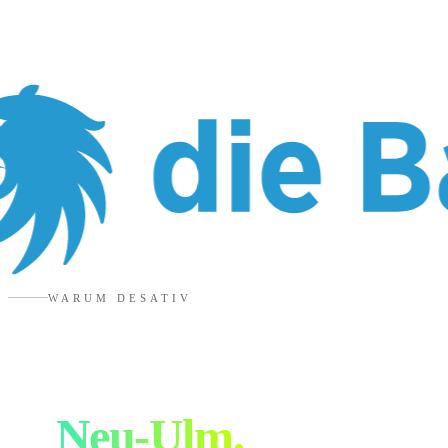
WARUM DESATIV
Eure Designagentur
in
Neu-Ulm
.