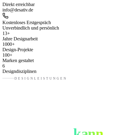
Direkt erreichbar
info@desativ.de
Kostenloses Erstgespräch
Unverbindlich und persönlich
13
+
Jahre Designarbeit
1000
+
Design-Projekte
100
+
Marken gestaltet
6
Designdisziplinen
DESIGNLEISTUNGEN
Was eure
Designagentur
in
Neu-Ulm
kann.