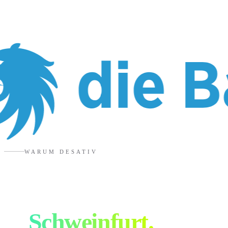
WARUM DESATIV
Eure Designagentur
in
Schweinfurt
.