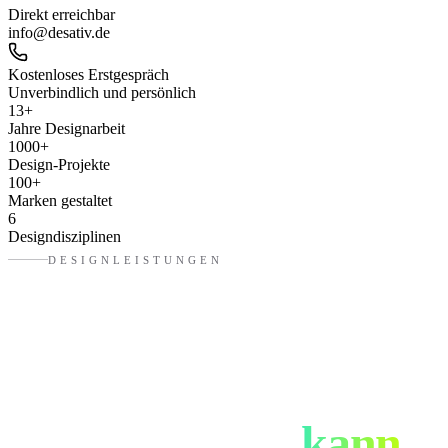
Direkt erreichbar
info@desativ.de
Kostenloses Erstgespräch
Unverbindlich und persönlich
13
+
Jahre Designarbeit
1000
+
Design-Projekte
100
+
Marken gestaltet
6
Designdisziplinen
DESIGNLEISTUNGEN
Was eure
Designagentur
in
Schweinfurt
kann.