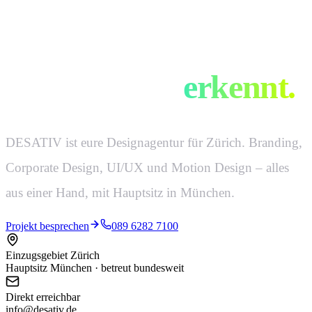
Design, das man
auf 50 Meter
erkennt.
DESATIV ist eure Designagentur für Zürich. Branding,
Corporate Design, UI/UX und Motion Design – alles
aus einer Hand, mit Hauptsitz in München.
Projekt besprechen
089 6282 7100
Einzugsgebiet Zürich
Hauptsitz München · betreut bundesweit
Direkt erreichbar
info@desativ.de