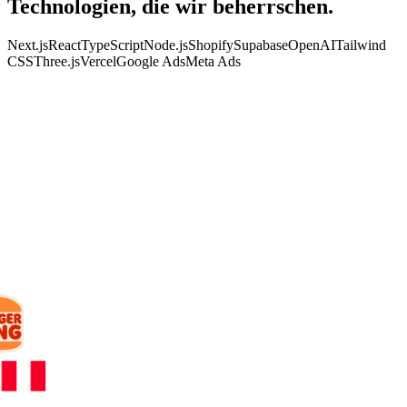
Technologien, die wir
beherrschen.
Next.js
React
TypeScript
Node.js
Shopify
Supabase
OpenAI
Tailwind
CSS
Three.js
Vercel
Google Ads
Meta Ads
KUNDEN
Mit wem wir
arbeiten.