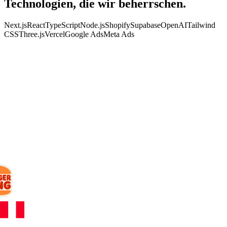
Technologien, die wir
beherrschen.
Next.js
React
TypeScript
Node.js
Shopify
Supabase
OpenAI
Tailwind
CSS
Three.js
Vercel
Google Ads
Meta Ads
KUNDEN
Mit wem wir
arbeiten.