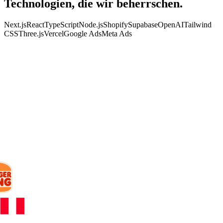
Technologien, die wir
beherrschen.
Next.js
React
TypeScript
Node.js
Shopify
Supabase
OpenAI
Tailwind
CSS
Three.js
Vercel
Google Ads
Meta Ads
KUNDEN
Mit wem wir
arbeiten.