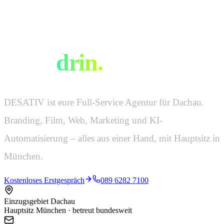
Eine Agentur.
Alles
drin.
DESATIV ist eure Full-Service Agentur für Dachau.
Branding, Film, Web, Marketing und KI-
Automatisierung – alles aus einer Hand, mit Hauptsitz in
München.
Kostenloses Erstgespräch
089 6282 7100
Einzugsgebiet Dachau
Hauptsitz München · betreut bundesweit