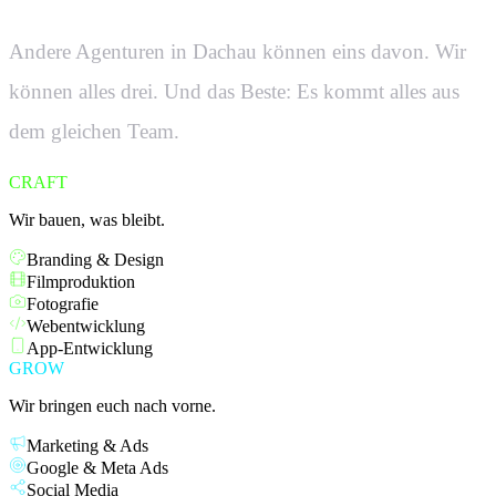
Andere Agenturen in
Dachau
können eins davon. Wir
können alles drei. Und das Beste: Es kommt alles aus
dem gleichen Team.
CRAFT
Wir bauen, was bleibt.
Branding & Design
Filmproduktion
Fotografie
Webentwicklung
App-Entwicklung
GROW
Wir bringen euch nach vorne.
Marketing & Ads
Google & Meta Ads
Social Media