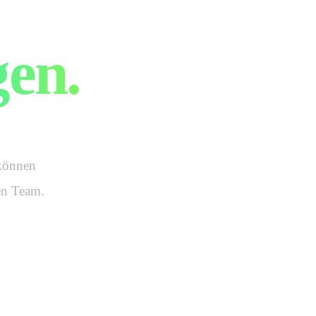
e.
gen.
können
hen Team.