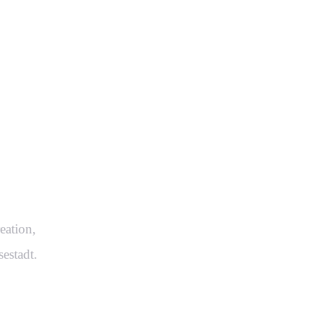
.
eation,
estadt.