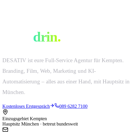
Eine Agentur.
Alles
drin.
DESATIV ist eure Full-Service Agentur für Kempten.
Branding, Film, Web, Marketing und KI-
Automatisierung – alles aus einer Hand, mit Hauptsitz in
München.
Kostenloses Erstgespräch
089 6282 7100
Einzugsgebiet Kempten
Hauptsitz München · betreut bundesweit