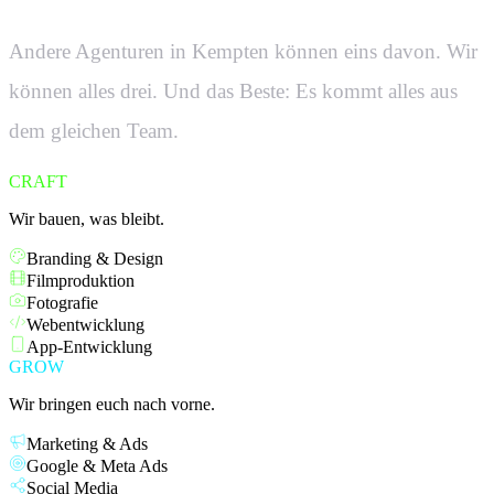
Andere Agenturen in
Kempten
können eins davon. Wir
können alles drei. Und das Beste: Es kommt alles aus
dem gleichen Team.
CRAFT
Wir bauen, was bleibt.
Branding & Design
Filmproduktion
Fotografie
Webentwicklung
App-Entwicklung
GROW
Wir bringen euch nach vorne.
Marketing & Ads
Google & Meta Ads
Social Media