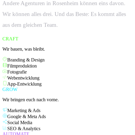
Andere Agenturen in
Rosenheim
können eins davon.
Wir können alles drei. Und das Beste: Es kommt alles
aus dem gleichen Team.
CRAFT
Wir bauen, was bleibt.
Branding & Design
Filmproduktion
Fotografie
Webentwicklung
App-Entwicklung
GROW
Wir bringen euch nach vorne.
Marketing & Ads
Google & Meta Ads
Social Media
SEO & Analytics
AUTOMATE