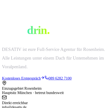
Eine Agentur.
Alles
drin.
DESATIV ist eure Full-Service Agentur für Rosenheim.
Alle Leistungen unter einem Dach für Unternehmen im
Voralpenland.
Kostenloses Erstgespräch
089 6282 7100
Einzugsgebiet Rosenheim
Hauptsitz München · betreut bundesweit
Direkt erreichbar
info@desativ.de