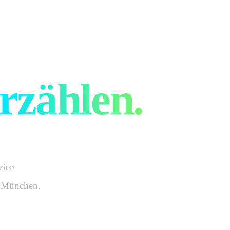
ure
rzählen.
iert
n München.