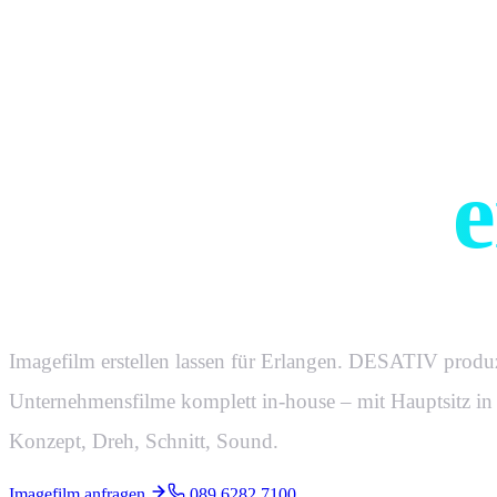
Filme, die e
Geschichte
e
Imagefilm erstellen lassen für Erlangen. DESATIV produz
Unternehmensfilme komplett in-house – mit Hauptsitz i
Konzept, Dreh, Schnitt, Sound.
Imagefilm anfragen
089 6282 7100