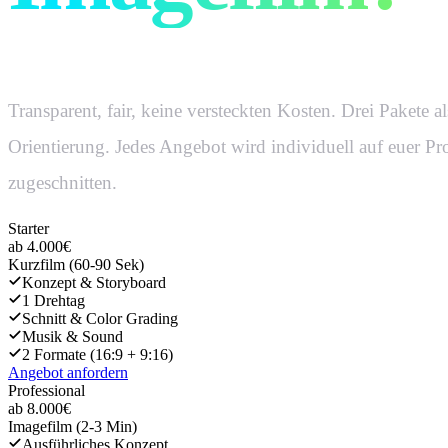
Transparent, fair, keine versteckten Kosten. Drei Pakete al
Orientierung. Jedes Angebot wird individuell auf euer Pr
zugeschnitten.
Starter
ab 4.000€
Kurzfilm (60-90 Sek)
Konzept & Storyboard
1 Drehtag
Schnitt & Color Grading
Musik & Sound
2 Formate (16:9 + 9:16)
Angebot anfordern
Professional
ab 8.000€
Imagefilm (2-3 Min)
Ausführliches Konzept