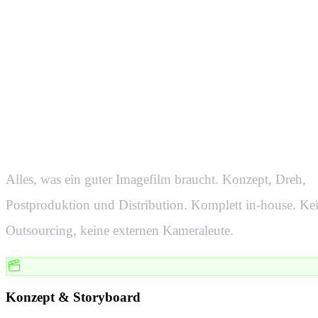
Von der Ide
zum fertige
Alles, was ein guter Imagefilm braucht. Konzept, Dreh,
Postproduktion und Distribution. Komplett in-house. Ke
Outsourcing, keine externen Kameraleute.
Konzept & Storyboard