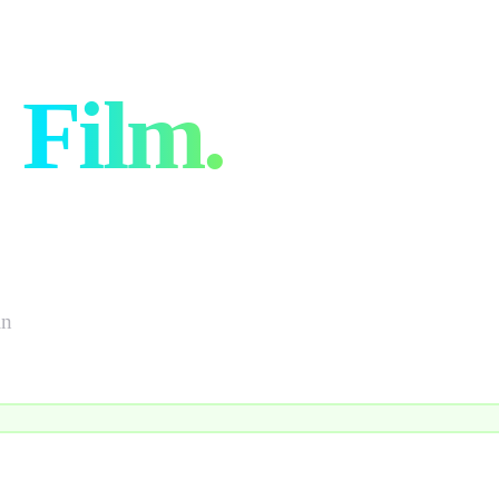
e
n
Film.
in