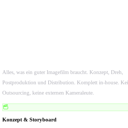
Von der Ide
zum fertige
Alles, was ein guter Imagefilm braucht. Konzept, Dreh,
Postproduktion und Distribution. Komplett in-house. Ke
Outsourcing, keine externen Kameraleute.
Konzept & Storyboard