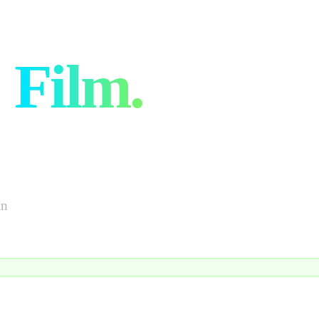
e
n
Film.
in