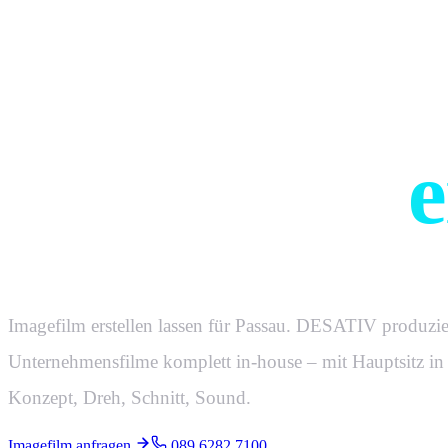
Filme, die e
Geschichte
e
Imagefilm erstellen lassen für Passau. DESATIV produzie
Unternehmensfilme komplett in-house – mit Hauptsitz i
Konzept, Dreh, Schnitt, Sound.
Imagefilm anfragen
089 6282 7100