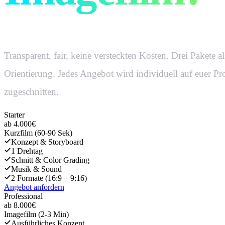
Transparent, fair, keine versteckten Kosten. Drei Pakete al
Orientierung. Jedes Angebot wird individuell auf euer Pr
zugeschnitten.
Starter
ab 4.000€
Kurzfilm (60-90 Sek)
Konzept & Storyboard
1 Drehtag
Schnitt & Color Grading
Musik & Sound
2 Formate (16:9 + 9:16)
Angebot anfordern
Professional
ab 8.000€
Imagefilm (2-3 Min)
Ausführliches Konzept