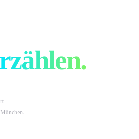
ure
rzählen.
rt
n München.