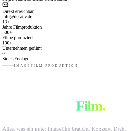
Direkt erreichbar
info@desativ.de
13
+
Jahre Filmproduktion
500
+
Filme produziert
100
+
Unternehmen gefilmt
0
Stock-Footage
IMAGEFILM PRODUKTION
Von der Idee
zum fertigen
Film.
Alles, was ein guter Imagefilm braucht. Konzept, Dreh,