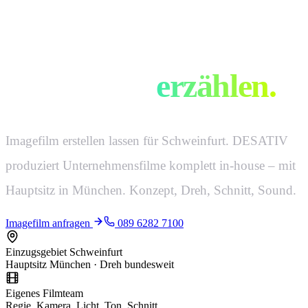
Filme, die eure
Geschichte
erzählen.
Imagefilm erstellen lassen für Schweinfurt. DESATIV
produziert Unternehmensfilme komplett in-house – mit
Hauptsitz in München. Konzept, Dreh, Schnitt, Sound.
Imagefilm anfragen
089 6282 7100
Einzugsgebiet Schweinfurt
Hauptsitz München · Dreh bundesweit
Eigenes Filmteam
Regie, Kamera, Licht, Ton, Schnitt