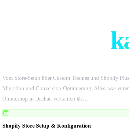
Was eure Sh
in
Dachau
k
Vom Store-Setup über Custom Themes und Shopify Plus 
Migration und Conversion-Optimierung. Alles, was eure
Onlineshop in
Dachau
verkaufen lässt.
Shopify Store Setup & Konfiguration