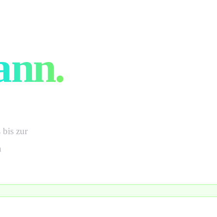
opify Agentu
ann.
bis zur
n