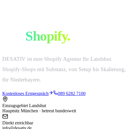
Euer Onlineshop.
Mit
Shopify.
DESATIV ist eure Shopify Agentur für Landshut.
Shopify-Shops mit Substanz, von Setup bis Skalierung,
für Niederbayern.
Kostenloses Erstgespräch
089 6282 7100
Einzugsgebiet Landshut
Hauptsitz München · betreut bundesweit
Direkt erreichbar
info@desativ.de