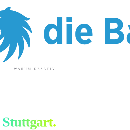
WARUM DESATIV
6 Gründe für eure
Shopify Agentur in
Stuttgart
.