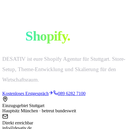
Euer Onlineshop.
Mit
Shopify.
DESATIV ist eure Shopify Agentur für Stuttgart. Store-
Setup, Theme-Entwicklung und Skalierung für den
Wirtschaftsraum.
Kostenloses Erstgespräch
089 6282 7100
Einzugsgebiet Stuttgart
Hauptsitz München · betreut bundesweit
Direkt erreichbar
info@desativ.de