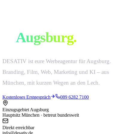
Eure Werbeagentur
in
Augsburg
.
DESATIV ist eure Werbeagentur für Augsburg.
Branding, Film, Web, Marketing und KI – aus
München, mit kurzen Wegen an den Lech.
Kostenloses Erstgespräch
089 6282 7100
Einzugsgebiet Augsburg
Hauptsitz München · betreut bundesweit
Direkt erreichbar
info@desativ.de