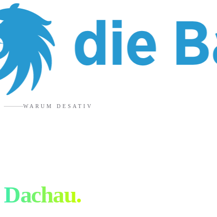
WARUM DESATIV
6 Gründe für eure
Werbeagentur in
Dachau
.