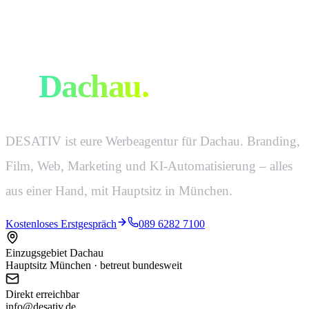
Eure Werbeagentur
in
Dachau
.
DESATIV ist eure Werbeagentur für Dachau. Branding,
Film, Web, Marketing und KI-Automatisierung – alles
aus einer Hand, mit Hauptsitz in München.
Kostenloses Erstgespräch
089 6282 7100
Einzugsgebiet Dachau
Hauptsitz München · betreut bundesweit
Direkt erreichbar
info@desativ.de