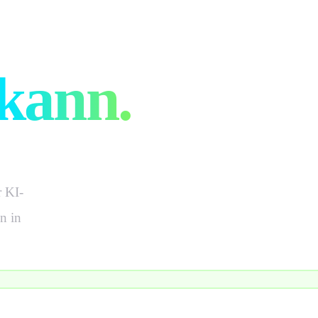
erbeagentur
kann.
 KI-
n in