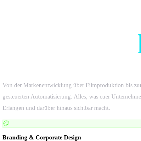
Was eure W
in
Erlangen
Von der Markenentwicklung über Filmproduktion bis zur
gesteuerten Automatisierung. Alles, was euer Unternehme
Erlangen
und darüber hinaus sichtbar macht.
Branding & Corporate Design