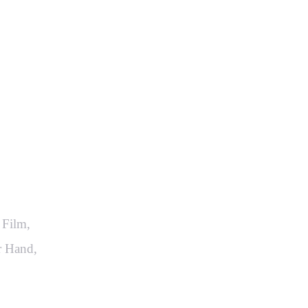
agentur
 Film,
r Hand,