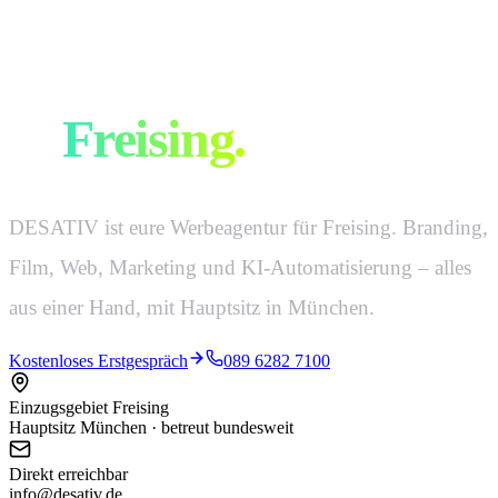
Eure Werbeagentur
in
Freising
.
DESATIV ist eure Werbeagentur für Freising. Branding,
Film, Web, Marketing und KI-Automatisierung – alles
aus einer Hand, mit Hauptsitz in München.
Kostenloses Erstgespräch
089 6282 7100
Einzugsgebiet Freising
Hauptsitz München · betreut bundesweit
Direkt erreichbar
info@desativ.de