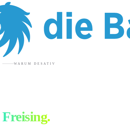
WARUM DESATIV
6 Gründe für eure
Werbeagentur in
Freising
.