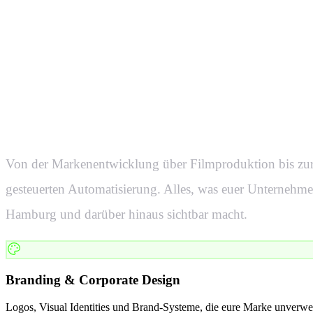
Was eure W
in
Hamburg
Von der Markenentwicklung über Filmproduktion bis zur
gesteuerten Automatisierung. Alles, was euer Unternehme
Hamburg
und darüber hinaus sichtbar macht.
Branding & Corporate Design
Logos, Visual Identities und Brand-Systeme, die eure Marke unverwe