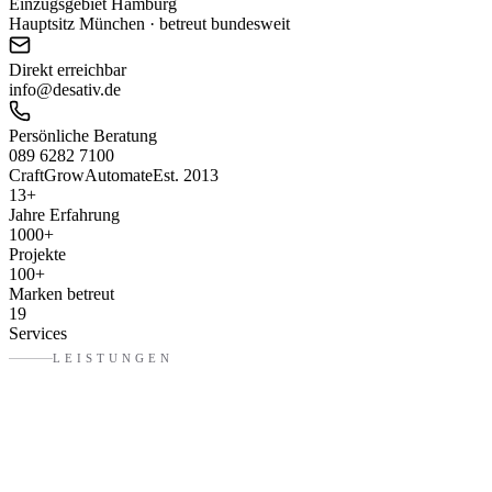
Einzugsgebiet Hamburg
Hauptsitz München · betreut bundesweit
Direkt erreichbar
info@desativ.de
Persönliche Beratung
089 6282 7100
Craft
Grow
Automate
Est. 2013
13
+
Jahre Erfahrung
1000
+
Projekte
100
+
Marken betreut
19
Services
LEISTUNGEN