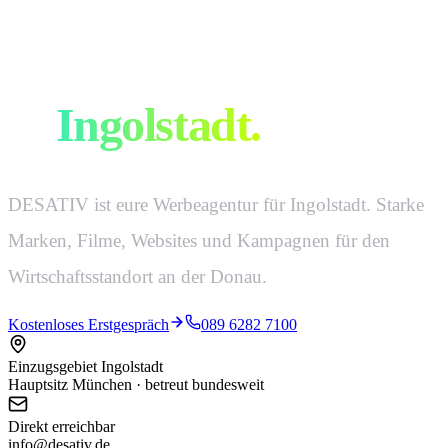
Eure Werbeagentur
in
Ingolstadt
.
DESATIV ist eure Werbeagentur für Ingolstadt. Starke
Marken, Filme, Websites und Kampagnen für den
Wirtschaftsstandort an der Donau.
Kostenloses Erstgespräch
089 6282 7100
Einzugsgebiet Ingolstadt
Hauptsitz München · betreut bundesweit
Direkt erreichbar
info@desativ.de