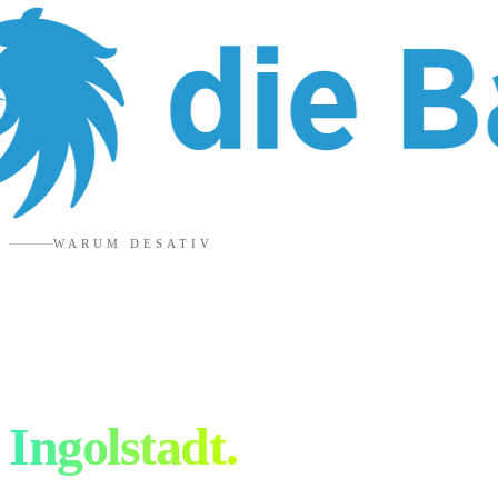
WARUM DESATIV
6 Gründe für eure
Werbeagentur in
Ingolstadt
.