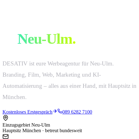
Eure Werbeagentur
in
Neu-Ulm
.
DESATIV ist eure Werbeagentur für Neu-Ulm.
Branding, Film, Web, Marketing und KI-
Automatisierung – alles aus einer Hand, mit Hauptsitz in
München.
Kostenloses Erstgespräch
089 6282 7100
Einzugsgebiet Neu-Ulm
Hauptsitz München · betreut bundesweit