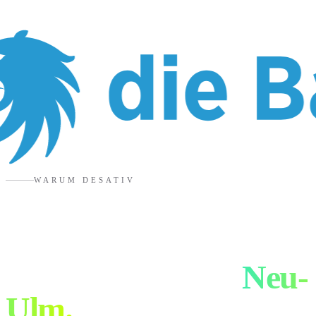
WARUM DESATIV
6 Gründe für eure
Werbeagentur in
Neu-
Ulm
.