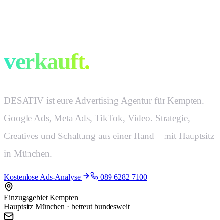
Werbung, die
verkauft.
DESATIV ist eure Advertising Agentur für Kempten.
Google Ads, Meta Ads, TikTok, Video. Strategie,
Creatives und Schaltung aus einer Hand – mit Hauptsitz
in München.
Kostenlose Ads-Analyse
089 6282 7100
Einzugsgebiet Kempten
Hauptsitz München · betreut bundesweit