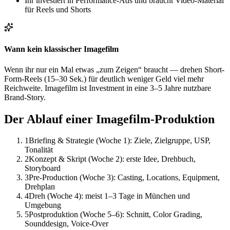
Ihr investiert in Performance-Ads und braucht Video-Material
für Reels und Shorts
Wann kein klassischer Imagefilm
Wenn ihr nur ein Mal etwas „zum Zeigen“ braucht — drehen Short-
Form-Reels (15–30 Sek.) für deutlich weniger Geld viel mehr
Reichweite. Imagefilm ist Investment in eine 3–5 Jahre nutzbare
Brand-Story.
Der Ablauf einer Imagefilm-Produktion
1
Briefing & Strategie (Woche 1): Ziele, Zielgruppe, USP,
Tonalität
2
Konzept & Skript (Woche 2): erste Idee, Drehbuch,
Storyboard
3
Pre-Production (Woche 3): Casting, Locations, Equipment,
Drehplan
4
Dreh (Woche 4): meist 1–3 Tage in München und
Umgebung
5
Postproduktion (Woche 5–6): Schnitt, Color Grading,
Sounddesign, Voice-Over