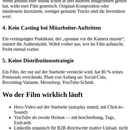
Wenn jemand eure Musik schon in drei anderen Imagefilmen gehört
hat, wirkt euer Film generisch. Original-Komposition oder
mindestens lizenzierte, weniger genutzte Tracks sind die Investition
wert.
4. Kein Casting bei Mitarbeiter-Auftritten
Ein verängstigter Praktikant, der „spontan vor die Kamera musste“,
ruiniert die Authentizität. Wählt vorher aus, wer im Film auftaucht.
Probt einmal vorher.
5. Keine Distributionsstrategie
Ein Film, der nur auf der Startseite versteckt wird, hat 80 % seines
Potenzials verschenkt. Plant von Anfang an: Social-Cuts,
Recruiting-Variante, Messeloop, YouTube-Schnitt.
Wo der Film wirklich läuft
Hero-Video auf der Startseite (autoplay muted, mit Click-to-
Sound)
YouTube als zweite Heimat — mit beschreibung, Tags,
Endcards
LinkedIn organisch für B2B-Reichweite (native Upload, nicht