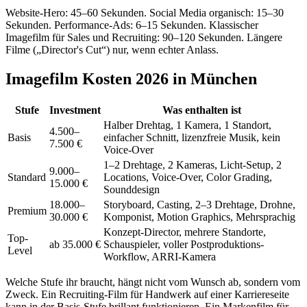
Website-Hero: 45–60 Sekunden. Social Media organisch: 15–30
Sekunden. Performance-Ads: 6–15 Sekunden. Klassischer
Imagefilm für Sales und Recruiting: 90–120 Sekunden. Längere
Filme („Director's Cut“) nur, wenn echter Anlass.
Imagefilm Kosten 2026 in München
Stufe
Investment
Was enthalten ist
Halber Drehtag, 1 Kamera, 1 Standort,
4.500–
Basis
einfacher Schnitt, lizenzfreie Musik, kein
7.500 €
Voice-Over
1–2 Drehtage, 2 Kameras, Licht-Setup, 2
9.000–
Standard
Locations, Voice-Over, Color Grading,
15.000 €
Sounddesign
18.000–
Storyboard, Casting, 2–3 Drehtage, Drohne,
Premium
30.000 €
Komponist, Motion Graphics, Mehrsprachig
Konzept-Director, mehrere Standorte,
Top-
ab 35.000 €
Schauspieler, voller Postproduktions-
Level
Workflow, ARRI-Kamera
Welche Stufe ihr braucht, hängt nicht vom Wunsch ab, sondern vom
Zweck. Ein Recruiting-Film für Handwerk auf einer Karriereseite
kann in der Basis-Stufe brillant funktionieren. Ein Markenfilm für