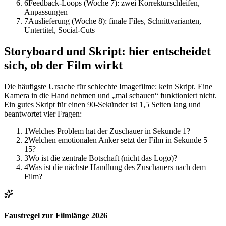
6
Feedback-Loops (Woche 7): zwei Korrekturschleifen,
Anpassungen
7
Auslieferung (Woche 8): finale Files, Schnittvarianten,
Untertitel, Social-Cuts
Storyboard und Skript: hier entscheidet
sich, ob der Film wirkt
Die häufigste Ursache für schlechte Imagefilme: kein Skript. Eine
Kamera in die Hand nehmen und „mal schauen“ funktioniert nicht.
Ein gutes Skript für einen 90-Sekünder ist 1,5 Seiten lang und
beantwortet vier Fragen:
1
Welches Problem hat der Zuschauer in Sekunde 1?
2
Welchen emotionalen Anker setzt der Film in Sekunde 5–
15?
3
Wo ist die zentrale Botschaft (nicht das Logo)?
4
Was ist die nächste Handlung des Zuschauers nach dem
Film?
Faustregel zur Filmlänge 2026