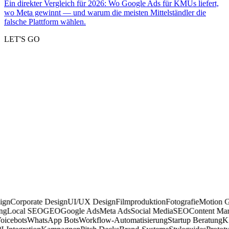
Ein direkter Vergleich für 2026: Wo Google Ads für KMUs liefert,
wo Meta gewinnt — und warum die meisten Mittelständler die
falsche Plattform wählen.
LET'S GO
Corporate Design
UI/UX Design
Filmproduktion
Fotografie
Motion Grap
eting
Local SEO
GEO
Google Ads
Meta Ads
Social Media
SEO
Content 
cebots
WhatsApp Bots
Workflow-Automatisierung
Startup Beratung
KI-