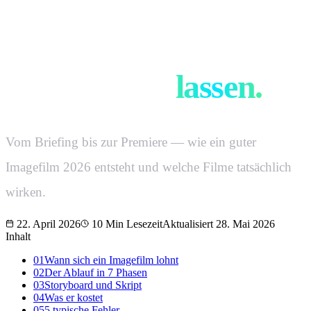
Imagefilm München
Produzieren
lassen.
Vom Briefing bis zur Premiere — wie ein guter
Imagefilm 2026 entsteht und welche Filme tatsächlich
wirken.
22. April 2026
10
Min Lesezeit
Aktualisiert
28. Mai 2026
Inhalt
01
Wann sich ein Imagefilm lohnt
02
Der Ablauf in 7 Phasen
03
Storyboard und Skript
04
Was er kostet
05
5 typische Fehler