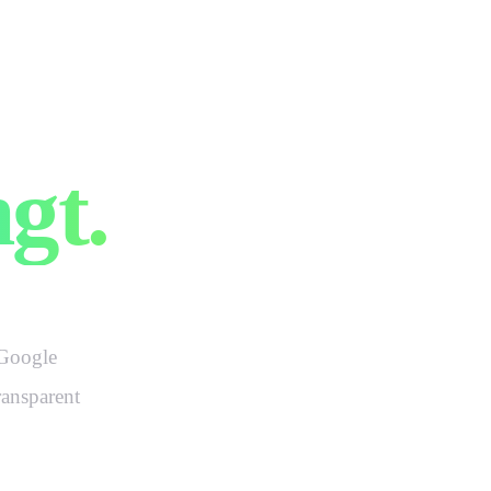
das
gt.
 Google
ransparent