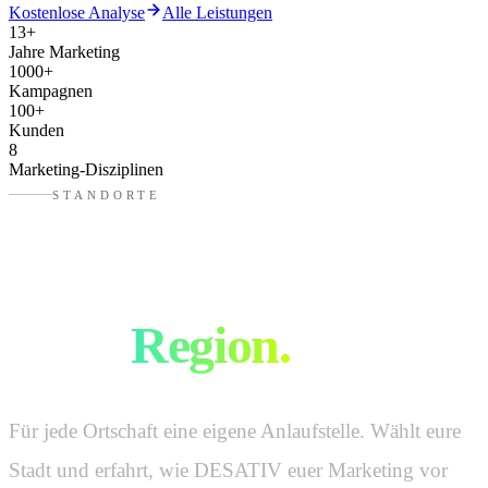
Kostenlose Analyse
Alle Leistungen
13
+
Jahre Marketing
1000
+
Kampagnen
100
+
Kunden
8
Marketing-Disziplinen
STANDORTE
Marketingagentur in
eurer
Region.
Für jede Ortschaft eine eigene Anlaufstelle. Wählt eure
Stadt und erfahrt, wie DESATIV euer Marketing vor