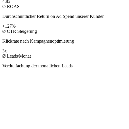
4.8x
Ø ROAS
Durchschnittlicher Return on Ad Spend unserer Kunden
+127%
Ø CTR Steigerung
Klickrate nach Kampagnenoptimierung
3x
Ø Leads/Monat
Verdreifachung der monatlichen Leads
KUNDEN
Mit wem wir
arbeiten.