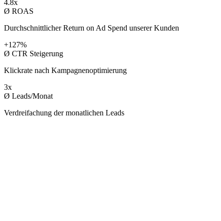
4.8x
Ø ROAS
Durchschnittlicher Return on Ad Spend unserer Kunden
+127%
Ø CTR Steigerung
Klickrate nach Kampagnenoptimierung
3x
Ø Leads/Monat
Verdreifachung der monatlichen Leads
KUNDEN
Mit wem wir
arbeiten.