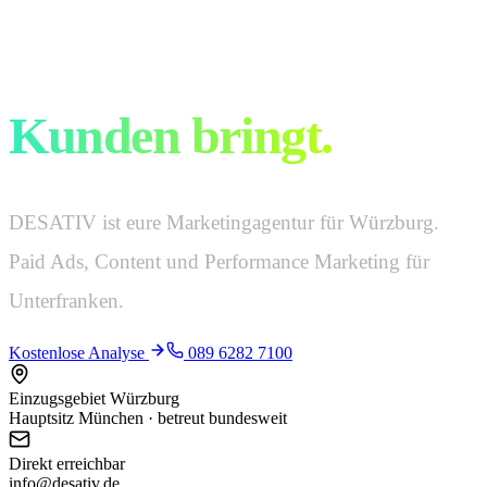
Marketing, das
Kunden bringt.
DESATIV ist eure Marketingagentur für Würzburg.
Paid Ads, Content und Performance Marketing für
Unterfranken.
Kostenlose Analyse
089 6282 7100
Einzugsgebiet Würzburg
Hauptsitz München · betreut bundesweit
Direkt erreichbar
info@desativ.de