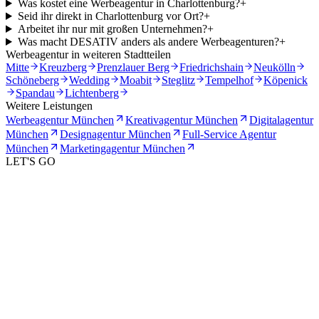
Was kostet eine Werbeagentur in Charlottenburg?
+
Seid ihr direkt in Charlottenburg vor Ort?
+
Arbeitet ihr nur mit großen Unternehmen?
+
Was macht DESATIV anders als andere Werbeagenturen?
+
Werbeagentur in weiteren Stadtteilen
Mitte
Kreuzberg
Prenzlauer Berg
Friedrichshain
Neukölln
Schöneberg
Wedding
Moabit
Steglitz
Tempelhof
Köpenick
Spandau
Lichtenberg
Weitere Leistungen
Werbeagentur München
Kreativagentur München
Digitalagentur
München
Designagentur München
Full-Service Agentur
München
Marketingagentur München
LET'S GO