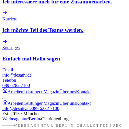
Ich interessiere mich für eine Zusammenarbeit.
Karriere
Ich möchte Teil des Teams werden.
Sonstiges
Einfach mal Hallo sagen.
Email
info@desativ.de
Telefon
089 6282 7100
Arbeiten
Leistungen
Magazin
Über uns
Kontakt
Arbeiten
Leistungen
Magazin
Über uns
Kontakt
info@desativ.de
089 6282 7100
Est. 2013 · München
Werbeagentur
/
Berlin
/
Charlottenburg
WERBEAGENTUR
BERLIN-CHARLOTTENBURG