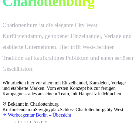
Charlottenburg
wirkt.
Charlottenburg ist die elegante City West:
Kurfürstendamm, gehobener Einzelhandel, Verlage und
etablierte Unternehmen. Hier trifft West-Berliner
Tradition auf kaufkräftiges Publikum und einen seriösen
Geschäftston.
Wir arbeiten hier vor allem mit
Einzelhandel, Kanzleien, Verlage
und etablierte Marken.
Vom ersten Konzept bis zur fertigen
Kampagne – alles aus einem Team,
mit Hauptsitz in München
.
Bekannt in
Charlottenburg
Kurfürstendamm
Savignyplatz
Schloss Charlottenburg
City West
Werbeagentur
Berlin
– Übersicht
LEISTUNGEN