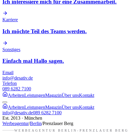
Ich interessiere mich für eine Zusammenarbeit.
Karriere
Ich möchte Teil des Teams werden.
Sonstiges
Einfach mal Hallo sagen.
Email
info@desativ.de
Telefon
089 6282 7100
Arbeiten
Leistungen
Magazin
Über uns
Kontakt
Arbeiten
Leistungen
Magazin
Über uns
Kontakt
info@desativ.de
089 6282 7100
Est. 2013 · München
Werbeagentur
/
Berlin
/
Prenzlauer Berg
WERBEAGENTUR
BERLIN-PRENZLAUER BERG