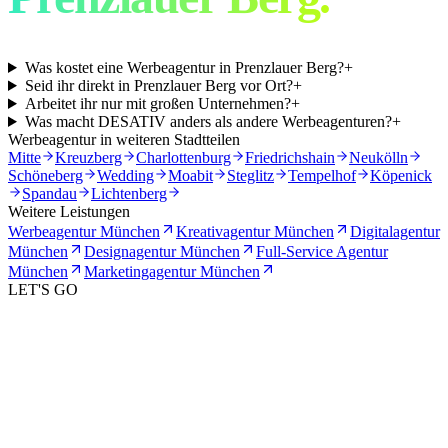
Was kostet eine Werbeagentur in Prenzlauer Berg?
+
Seid ihr direkt in Prenzlauer Berg vor Ort?
+
Arbeitet ihr nur mit großen Unternehmen?
+
Was macht DESATIV anders als andere Werbeagenturen?
+
Werbeagentur in weiteren Stadtteilen
Mitte
Kreuzberg
Charlottenburg
Friedrichshain
Neukölln
Schöneberg
Wedding
Moabit
Steglitz
Tempelhof
Köpenick
Spandau
Lichtenberg
Weitere Leistungen
Werbeagentur München
Kreativagentur München
Digitalagentur
München
Designagentur München
Full-Service Agentur
München
Marketingagentur München
LET'S GO