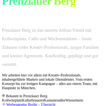
Prenzlauer Berg
wirkt.
Prenzlauer Berg ist das sanierte Altbau-Viertel mit
Kollwitzplatz, Cafés und Wochenmärkten – heute
Zuhause vieler Kreativ-Professionals, junger Familien
und kleiner Agenturen. Kaufkräftig, gepflegt und gut
vernetzt.
Wir arbeiten hier vor allem mit
Kreativ-Professionals,
inhabergeführte Marken und lokale Dienstleister.
Vom ersten
Konzept bis zur fertigen Kampagne – alles aus einem Team,
mit
Hauptsitz in München
.
Bekannt in
Prenzlauer Berg
Kollwitzplatz
Kulturbrauerei
Kastanienallee
Wasserturm
Werbeagentur
Berlin
– Übersicht