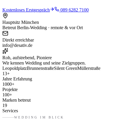
Kostenloses Erstgespräch
089 6282 7100
Hauptsitz München
Betreut Berlin-Wedding · remote & vor Ort
Direkt erreichbar
info@desativ.de
Roh, aufstrebend, Pioniere
Wir kennen
Wedding
und seine Zielgruppen.
Leopoldplatz
Brunnenstraße
Silent Green
Müllerstraße
13
+
Jahre Erfahrung
1000
+
Projekte
100
+
Marken betreut
19
Services
WEDDING
IM BLICK