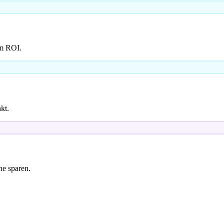
em ROI.
kt.
e sparen.