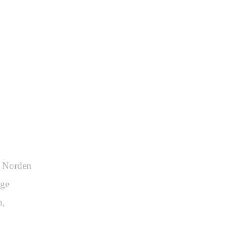
ur
m Norden
ige
n,