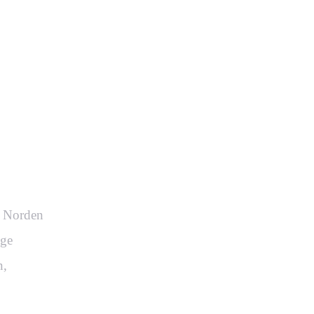
e in
kt.
m Norden
ige
n,