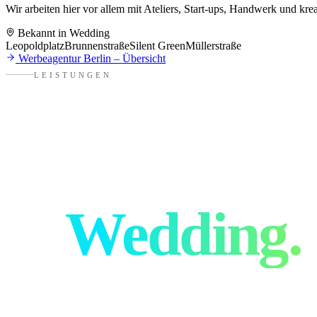
Wir arbeiten hier vor allem mit
Ateliers, Start-ups, Handwerk und krea
Bekannt in
Wedding
Leopoldplatz
Brunnenstraße
Silent Green
Müllerstraße
Werbeagentur
Berlin
– Übersicht
LEISTUNGEN
Alles für eu
in
Wedding
.