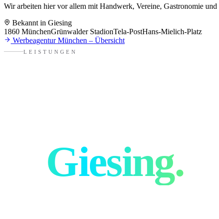
Wir arbeiten hier vor allem mit
Handwerk, Vereine, Gastronomie und n
Bekannt in
Giesing
1860 München
Grünwalder Stadion
Tela-Post
Hans-Mielich-Platz
Werbeagentur
München
– Übersicht
LEISTUNGEN
Alles für eu
in
Giesing
.