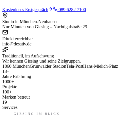
Kostenloses Erstgespräch
089 6282 7100
Studio in München-Neuhausen
Nur Minuten von Giesing – Nachtigalstraße 29
Direkt erreichbar
info@desativ.de
Traditionell, im Aufschwung
Wir kennen
Giesing
und seine Zielgruppen.
1860 München
Grünwalder Stadion
Tela-Post
Hans-Mielich-Platz
13
+
Jahre Erfahrung
1000
+
Projekte
100
+
Marken betreut
19
Services
GIESING
IM BLICK