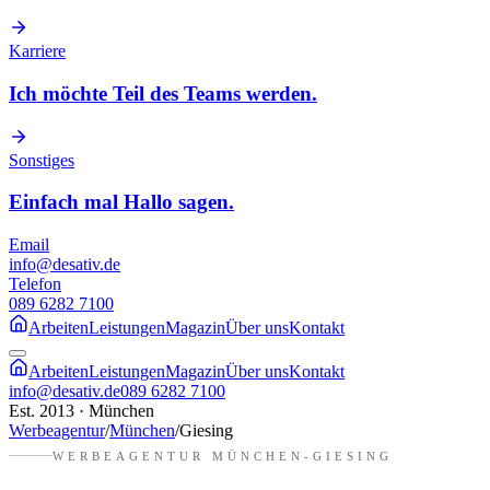
Karriere
Ich möchte Teil des Teams werden.
Sonstiges
Einfach mal Hallo sagen.
Email
info@desativ.de
Telefon
089 6282 7100
Arbeiten
Leistungen
Magazin
Über uns
Kontakt
Arbeiten
Leistungen
Magazin
Über uns
Kontakt
info@desativ.de
089 6282 7100
Est. 2013 · München
Werbeagentur
/
München
/
Giesing
WERBEAGENTUR
MÜNCHEN-GIESING