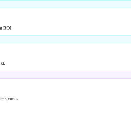
em ROI.
kt.
e sparen.