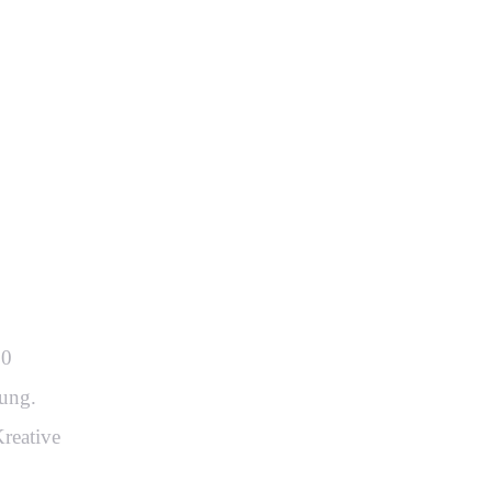
ur
60
ung.
reative