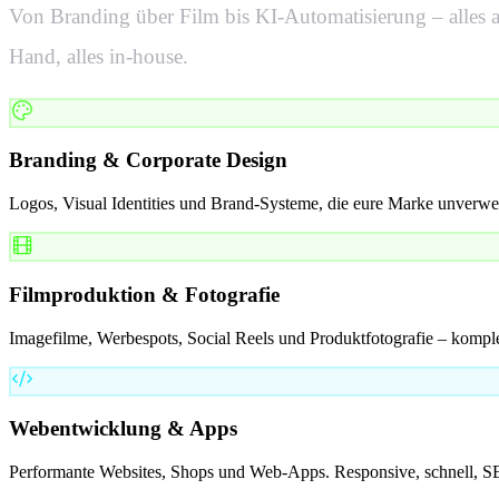
Von Branding über Film bis KI-Automatisierung – alles a
Hand, alles in-house.
Branding & Corporate Design
Logos, Visual Identities und Brand-Systeme, die eure Marke unverw
Filmproduktion & Fotografie
Imagefilme, Werbespots, Social Reels und Produktfotografie – komple
Webentwicklung & Apps
Performante Websites, Shops und Web-Apps. Responsive, schnell, SE