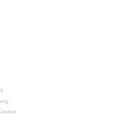
e in
t.
60
ung.
reative