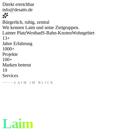
Direkt erreichbar
info@desativ.de
Bürgerlich, ruhig, zentral
Wir kennen
Laim
und seine Zielgruppen.
Laimer Platz
Westbad
S-Bahn-Knoten
Wohngebiet
13
+
Jahre Erfahrung
1000
+
Projekte
100
+
Marken betreut
19
Services
LAIM
IM BLICK
Werbung, die in
Laim
wirkt.