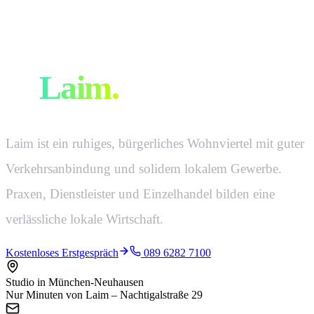
Werbeagentur
in
Laim
.
Laim ist ein ruhiges, bürgerliches Wohnviertel mit guter
Verkehrsanbindung und solidem lokalem Gewerbe.
Praxen, Dienstleister und Einzelhandel bilden eine
verlässliche lokale Wirtschaft.
Kostenloses Erstgespräch
089 6282 7100
Studio in München-Neuhausen
Nur Minuten von Laim – Nachtigalstraße 29