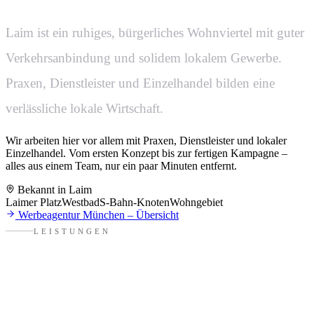
Laim ist ein ruhiges, bürgerliches Wohnviertel mit guter
Verkehrsanbindung und solidem lokalem Gewerbe.
Praxen, Dienstleister und Einzelhandel bilden eine
verlässliche lokale Wirtschaft.
Wir arbeiten hier vor allem mit
Praxen, Dienstleister und lokaler
Einzelhandel.
Vom ersten Konzept bis zur fertigen Kampagne –
alles aus einem Team,
nur ein paar Minuten entfernt
.
Bekannt in
Laim
Laimer Platz
Westbad
S-Bahn-Knoten
Wohngebiet
Werbeagentur
München
– Übersicht
LEISTUNGEN
Alles für eure Marke