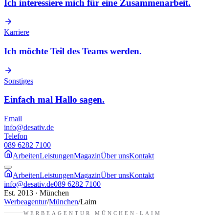
Ich interessiere mich für eine Zusammenarbeit.
Karriere
Ich möchte Teil des Teams werden.
Sonstiges
Einfach mal Hallo sagen.
Email
info@desativ.de
Telefon
089 6282 7100
Arbeiten
Leistungen
Magazin
Über uns
Kontakt
Arbeiten
Leistungen
Magazin
Über uns
Kontakt
info@desativ.de
089 6282 7100
Est. 2013 · München
Werbeagentur
/
München
/
Laim
WERBEAGENTUR
MÜNCHEN-LAIM