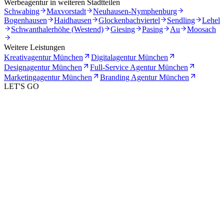
Werbeagentur in weiteren Stadtteilen
Schwabing
Maxvorstadt
Neuhausen-Nymphenburg
Bogenhausen
Haidhausen
Glockenbachviertel
Sendling
Lehel
Schwanthalerhöhe (Westend)
Giesing
Pasing
Au
Moosach
Weitere Leistungen
Kreativagentur München
Digitalagentur München
Designagentur München
Full-Service Agentur München
Marketingagentur München
Branding Agentur München
LET'S GO