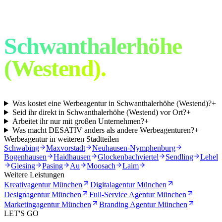
Werbeagentur
Schwanthalerhöhe
(Westend)
.
Was kostet eine Werbeagentur in Schwanthalerhöhe (Westend)?
+
Seid ihr direkt in Schwanthalerhöhe (Westend) vor Ort?
+
Arbeitet ihr nur mit großen Unternehmen?
+
Was macht DESATIV anders als andere Werbeagenturen?
+
Werbeagentur in weiteren Stadtteilen
Schwabing
Maxvorstadt
Neuhausen-Nymphenburg
Bogenhausen
Haidhausen
Glockenbachviertel
Sendling
Lehel
Giesing
Pasing
Au
Moosach
Laim
Weitere Leistungen
Kreativagentur München
Digitalagentur München
Designagentur München
Full-Service Agentur München
Marketingagentur München
Branding Agentur München
LET'S GO