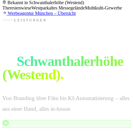
Bekannt in
Schwanthalerhöhe (Westend)
Theresienwiese
Westpark
altes Messegelände
Multikulti-Gewerbe
Werbeagentur
München
– Übersicht
LEISTUNGEN
Alles für eure Marke
in
Schwanthalerhöhe
(Westend)
.
Von Branding über Film bis KI-Automatisierung – alles
aus einer Hand, alles in-house.