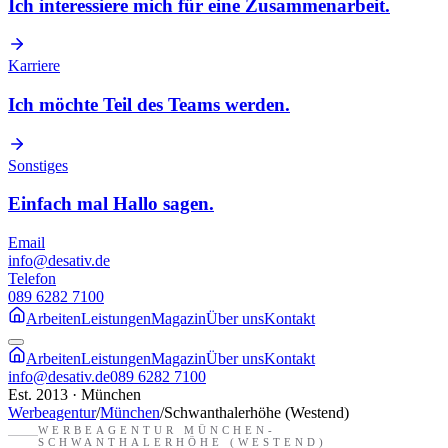
Ich interessiere mich für eine Zusammenarbeit.
Karriere
Ich möchte Teil des Teams werden.
Sonstiges
Einfach mal Hallo sagen.
Email
info@desativ.de
Telefon
089 6282 7100
Arbeiten
Leistungen
Magazin
Über uns
Kontakt
Arbeiten
Leistungen
Magazin
Über uns
Kontakt
info@desativ.de
089 6282 7100
Est. 2013 · München
Werbeagentur
/
München
/
Schwanthalerhöhe (Westend)
WERBEAGENTUR
MÜNCHEN-
SCHWANTHALERHÖHE (WESTEND)